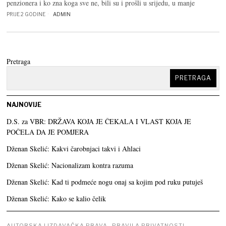
penzionera i ko zna koga sve ne, bili su i prošli u srijedu, u manje
PRIJE 2 GODINE
ADMIN
Pretraga
PRETRAGA
NAJNOVIJE
D.S. za VBR: DRŽAVA KOJA JE ČEKALA I VLAST KOJA JE
POČELA DA JE POMJERA
Dženan Skelić: Kakvi čarobnjaci takvi i Ahlaci
Dženan Skelić: Nacionalizam kontra razuma
Dženan Skelić: Kad ti podmeće nogu onaj sa kojim pod ruku putuješ
Dženan Skelić: Kako se kalio čelik
AUTORSKA I IZDAVAČKA PRAVA
PRAVILA PRIVATNOSTI