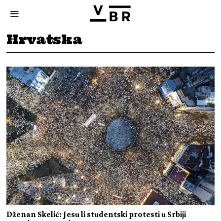
Hrvatska
Dženan Skelić: Jesu li studentski protesti u Srbiji