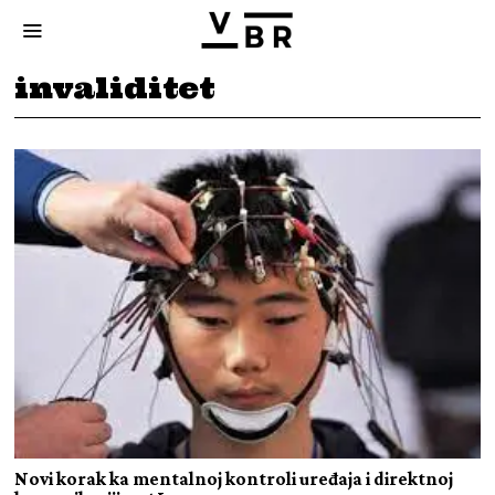
invaliditet
Novi korak ka mentalnoj kontroli uređaja i direktnoj