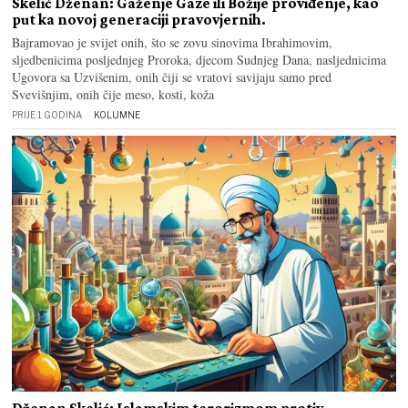
Skelić Dženan: Gaženje Gaze ili Božije proviđenje, kao
put ka novoj generaciji pravovjernih.
Bajramovao je svijet onih, što se zovu sinovima Ibrahimovim,
sljedbenicima posljednjeg Proroka, djecom Sudnjeg Dana, nasljednicima
Ugovora sa Uzvišenim, onih čiji se vratovi savijaju samo pred
Svevišnjim, onih čije meso, kosti, koža
PRIJE 1 GODINA
KOLUMNE