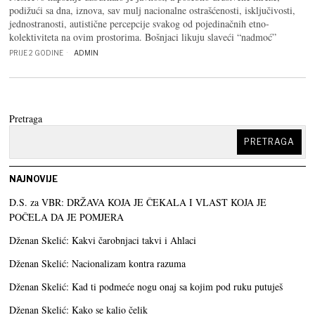
podižući sa dna, iznova, sav mulj nacionalne ostrašćenosti, isključivosti,
jednostranosti, autistične percepcije svakog od pojedinačnih etno-
kolektiviteta na ovim prostorima. Bošnjaci likuju slaveći “nadmoć”
PRIJE 2 GODINE
ADMIN
Pretraga
PRETRAGA
NAJNOVIJE
D.S. za VBR: DRŽAVA KOJA JE ČEKALA I VLAST KOJA JE
POČELA DA JE POMJERA
Dženan Skelić: Kakvi čarobnjaci takvi i Ahlaci
Dženan Skelić: Nacionalizam kontra razuma
Dženan Skelić: Kad ti podmeće nogu onaj sa kojim pod ruku putuješ
Dženan Skelić: Kako se kalio čelik