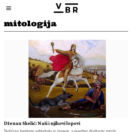
mitologija
Dženan Skelić: Naši i njihovi lopovi
Nešićevo hapšenje uzburkalo je javnost, a posebno društvene mreže,