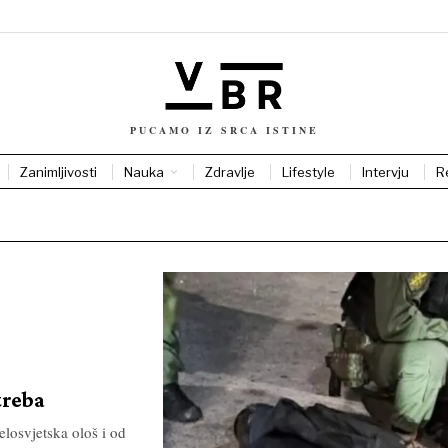
PUCAMO IZ SRCA ISTINE
Zanimljivosti
Nauka
Zdravlje
Lifestyle
Intervju
R
treba
jelosvjetska ološ i od