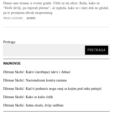
Danas sam stranac u svome gradu. Ubili su mi ulicu. Kažu, kako su
“Došli divlji, pa istjerali pitome”, al izgleda, kako se i stari dok ne gledaš,
pa te promjena uhvati nespremnog
PRIJE 2 GODINE
ADMIN
Pretraga
PRETRAGA
NAJNOVIJE
Dženan Skelić: Kakvi čarobnjaci takvi i Ahlaci
Dženan Skelić: Nacionalizam kontra razuma
Dženan Skelić: Kad ti podmeće nogu onaj sa kojim pod ruku putuješ
Dženan Skelić: Kako se kalio čelik
Dženan Skelić: Jedna straža, dvije sudbine