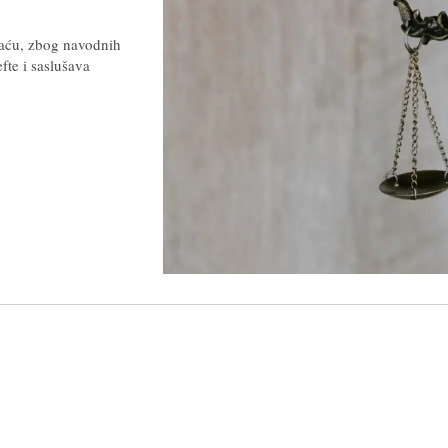
Faću, zbog navodnih
fte i saslušava