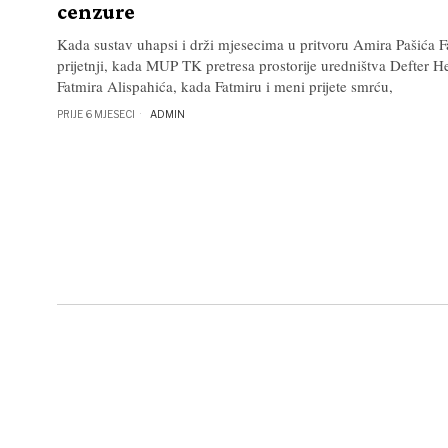
cenzure
Kada sustav uhapsi i drži mjesecima u pritvoru Amira Pašića 
prijetnji, kada MUP TK pretresa prostorije uredništva Defter He
Fatmira Alispahića, kada Fatmiru i meni prijete smrću,
PRIJE 6 MJESECI
ADMIN