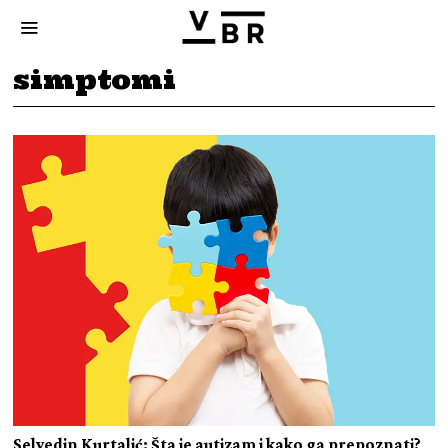
simptomi
Selvedin Kurtalić: Šta je autizam i kako ga prepoznati?