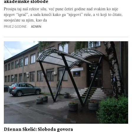
akademske slobode
Prosipa taj naš rektor silu, već pune četiri godine nad svakim ko nije
njegov “igrač”, a sada kmeči kako ga “njegovi” ruše, a vi koji to čitate,
suosjećate sa njim, kao da
PRIJE 2 GODINE
ADMIN
Dženan Skelić: Sloboda govora