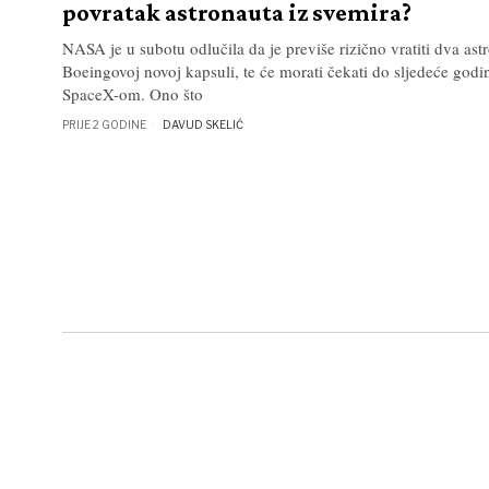
povratak astronauta iz svemira?
NASA je u subotu odlučila da je previše rizično vratiti dva as
Boeingovoj novoj kapsuli, te će morati čekati do sljedeće godi
SpaceX-om. Ono što
PRIJE 2 GODINE
DAVUD SKELIĆ