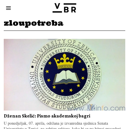
zloupotreba
Dženan Skelić: Pismo akademskoj bagri
U ponedjeljak, 07. aprila, održana je izvanredna sjednica Senata
Univerziteta u Zenici, na zahtjev rektora, kako bi se po hitnoj proceduri