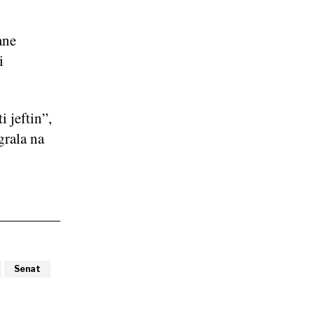
ane
i
i jeftin”,
grala na
Senat