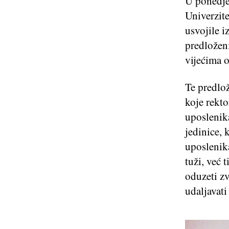
U ponedjel
Univerzite
usvojile i
predložen
vijećima 
Te predlož
koje rekt
uposlenik
jedinice, 
uposlenik
tuži, već 
oduzeti zv
udaljavati