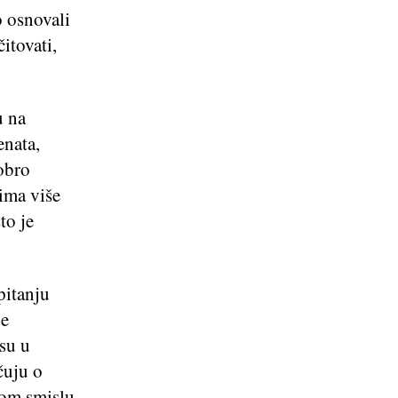
o osnovali
čitovati,
u na
enata,
obro
ima više
to je
pitanju
je
isu u
čuju o
kom smislu