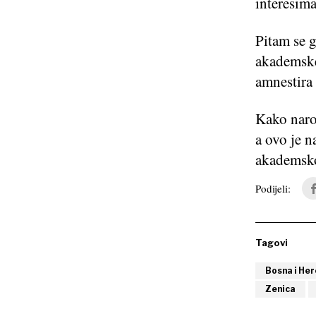
interesima
Pitam se g
akademske 
amnestira 
Kako narod
a ovo je n
akademsko
Podijeli:
Tagovi
Bosna i He
Zenica