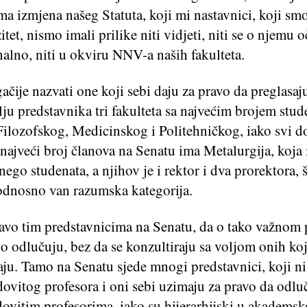
ma izmjena našeg Statuta, koji mi nastavnici, koji sm
itet, nismo imali prilike niti vidjeti, niti se o njemu o
nalno, niti u okviru NNV-a naših fakulteta.
čije nazvati one koji sebi daju za pravo da preglasaj
ju predstavnika tri fakulteta sa najvećim brojem stud
ilozofskog, Medicinskog i Politehničkog, iako svi d
ajveći broj članova na Senatu ima Metalurgija, koja 
nego studenata, a njihov je i rektor i dva prorektora, š
odnosno van razumska kategorija.
avo tim predstavnicima na Senatu, da o tako važnom 
o odlučuju, bez da se konzultiraju sa voljom onih ko
aju. Tamo na Senatu sjede mnogi predstavnici, koji n
dovitog profesora i oni sebi uzimaju za pravo da odlu
dovitim profesorima, iako su hijerarhijski u akadems