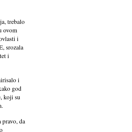
a, trebalo
 u ovom
vlasti i
, srozala
et i
risalo i
 kako god
, koji su
m.
a pravo, da
 o