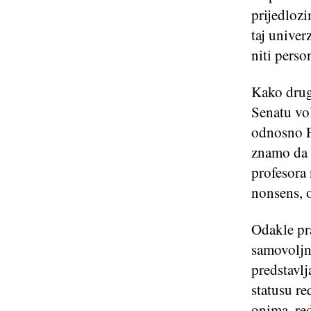
prijedlozi
taj univerz
niti perso
Kako druga
Senatu vol
odnosno F
znamo da n
profesora 
nonsens, 
Odakle pr
samovoljn
predstavlj
statusu re
onima, re