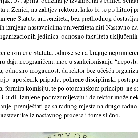
jak, 07. aprila, održana je izvanredna sjednica Senat
ta u Zenici, na zahtjev rektora, kako bi se po hitnoj 
zmjene Statuta univerziteta, bez prethodnog dostavlja
ih izmjena nastavnicima univerziteta niti Nastavno n
organizacionih jedinica, odnosno fakulteta uključen
ene izmjene Statuta, odnose se na krajnje neprimjeren
oru daju neograničenu moć u sankcionisanju “neposl
a, odnosno mogućnost, da rektor bez učešća organiz
kojoj uposlenik pripada, pokrene disciplinski postup
a, formira komisiju, te po otomanskom principu, ne s
ti i sudi. Izmjene podrazumijevaju i da rektor može n
anje, premještati ga sa radnog mjesta na drugo radno
 nastavnike iz nastavnog procesa i tome slično.