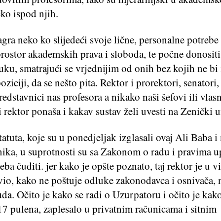
leko ispod njih.
agra neko ko slijedeći svoje lične, personalne potrebe 
prostor akademskih prava i sloboda, te počne donosit
uku, smatrajući se vrjednijim od onih bez kojih ne bi
poziciji, da se nešto pita. Rektor i prorektori, senatori
edstavnici nas profesora a nikako naši šefovi ili vlas
i rektor ponaša i kakav sustav želi uvesti na Zenički u
atuta, koje su u ponedjeljak izglasali ovaj Ali Baba i
nika, u suprotnosti su sa Zakonom o radu i pravima u
reba čuditi. jer kako je opšte poznato, taj rektor je u v
vio, kako ne poštuje odluke zakonodavca i osnivača, n
da. Očito je kako se radi o Uzurpatoru i očito je kako
17 pulena, zaplesalo u privatnim računicama i sitnim