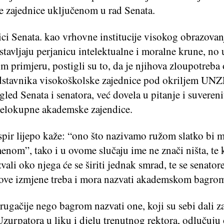
 zajednice uključenom u rad Senata.
ci Senata. kao vrhovne institucije visokog obrazovanj
stavljaju perjanicu intelektualne i moralne krune, no
 primjeru, postigli su to, da je njihova zloupotreba o
dstavnika visokoškolske zajednice pod okriljem UNZE
led Senata i senatora, već dovela u pitanje i suverenit
cjelokupne akademske zajendice.
ir lijepo kaže: “ono što nazivamo ružom slatko bi mi
enom”, tako i u ovome slučaju ime ne znači ništa, te
ali oko njega će se širiti jednak smrad, te se senatore
a ove izmjene treba i mora nazvati akademskom bagro
rugačije nego bagrom nazvati one, koji su sebi dali z
zurpatora u liku i djelu trenutnog rektora, odlučuju