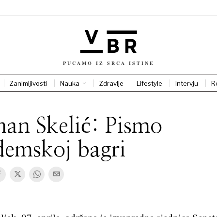
PUCAMO IZ SRCA ISTINE
Zanimljivosti
Nauka
Zdravlje
Lifestyle
Intervju
R
an Skelić: Pismo
demskoj bagri