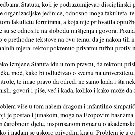
redbama Statuta, koji je podrazumijevao disciplinski
 organizacijske jedinice, odnosno moga fakulteta, te
 tom fakultetu formirana, a koja nije prihvatila optuž
e su se odnosile na slobodu mišljenja i govora. Pozna
oje prethodne tekstove na ovu temu, da je nakon tih n
nalnih mjera, rektor pokrenuo privatnu tužbu protiv 
ako izmjene Statuta idu u tom pravcu, da rektoru pri
ičku moć, kako bi odlučivao o svemu na univerzitetu,
trole, te imao pravo da odredi ne samo kada i šta ne
isli, govori i piše, već i kada, koliko i kako može da 
roblem više u tom našem dragom i infantilno simpat
koji je postao i junakom, moga na Ezopovim basnama 
 čarobnom djelu, inspirisanom romanu o akademsko
 koji nadam se uskoro privodim kraju. Problem je u o