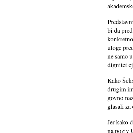
akademske
Predstavni
bi da pred
konkretnom
uloge pre
ne samo ug
dignitet 
Kako Šeksp
drugim im
govno nazv
glasali z
Jer kako d
na poziv U