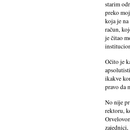
starim od
preko moje
koja je na
račun, koj
je čitao m
institucio
Očito je k
apsolutist
ikakve kon
pravo da m
No nije p
rektoru, 
Orvelovom
zajednici,