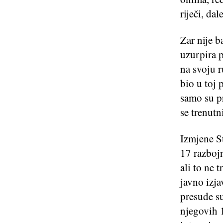
riječi, da
Zar nije b
uzurpira 
na svoju r
bio u toj 
samo su pr
se trenutn
Izmjene St
17 razboj
ali to ne t
javno izja
presude su
njegovih 