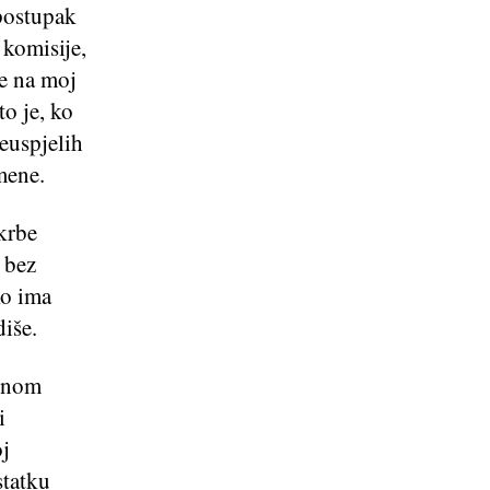
 postupak
 komisije,
be na moj
to je, ko
euspjelih
mene.
skrbe
 bez
ko ima
diše.
ičnom
i
j
statku