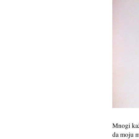
Mnogi kažu
da moju m