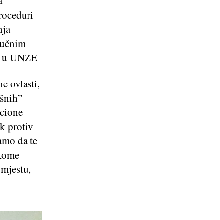
a
proceduri
nja
aučnim
ih u UNZE
e ovlasti,
ušnih”
acione
ak protiv
amo da te
ekome
 mjestu,