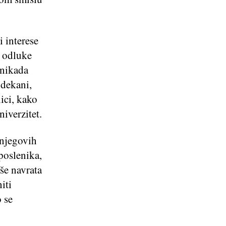
i interese
i odluke
 nikada
, dekani,
nici, kako
niverzitet.
 njegovih
poslenika,
iše navrata
iti
 se