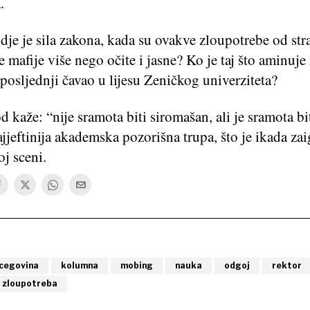
.
dje je sila zakona, kada su ovakve zloupotrebe od str
mafije više nego očite i jasne? Ko je taj što aminuje 
posljednji čavao u lijesu Zeničkog univerziteta?
 kaže: “nije sramota biti siromašan, ali je sramota bit
ajjeftinija akademska pozorišna trupa, što je ikada zai
j sceni.
rcegovina
kolumna
mobing
nauka
odgoj
rektor
zloupotreba