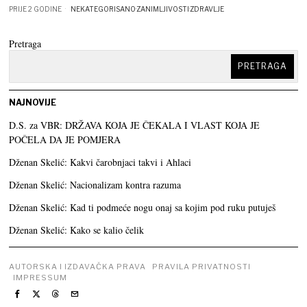
PRIJE 2 GODINE
NEKATEGORISANO
·
ZANIMLJIVOSTI
·
ZDRAVLJE
Pretraga
PRETRAGA
NAJNOVIJE
D.S. za VBR: DRŽAVA KOJA JE ČEKALA I VLAST KOJA JE
POČELA DA JE POMJERA
Dženan Skelić: Kakvi čarobnjaci takvi i Ahlaci
Dženan Skelić: Nacionalizam kontra razuma
Dženan Skelić: Kad ti podmeće nogu onaj sa kojim pod ruku putuješ
Dženan Skelić: Kako se kalio čelik
AUTORSKA I IZDAVAČKA PRAVA
PRAVILA PRIVATNOSTI
IMPRESSUM