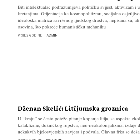
Biti intelektualac podrazumijeva političku svijest, aktivizam i
kretanjima. Orijentacija ka kosmopolitizmu, socijalna osjetljivos
ideološka matrica savršenog ljudskog društva, nepisana su, al
osovina, što pokreće humanističku mehaniku
PRIJE 2 GODINE
ADMIN
Dženan Skelić: Litijumska groznica
U “kraju” se često poteže pitanje kopanja litija, sa aspekta eko
kataklizme, dužničkog ropstva, neo-neokolonijalizma, izdaje d
nekakvih bjelosvjetskih zavjera i podvala. Glavna frka se dešav