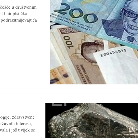
 učešće u društvenim
t i utopistička
i podrazumijevajuća
logije, zdravstvene
ržavnih interesa,
ala i još uvijek se