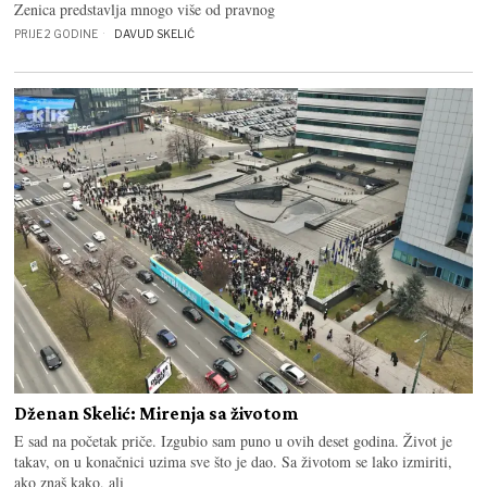
Zenica predstavlja mnogo više od pravnog
PRIJE 2 GODINE
DAVUD SKELIĆ
Dženan Skelić: Mirenja sa životom
E sad na početak priče. Izgubio sam puno u ovih deset godina. Život je
takav, on u konačnici uzima sve što je dao. Sa životom se lako izmiriti,
ako znaš kako, ali