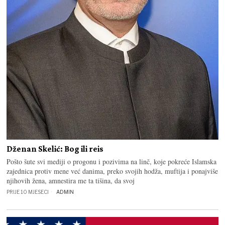
Dženan Skelić: Bog ili reis
Pošto šute svi mediji o progonu i pozivima na linč, koje pokreće Islamska
zajednica protiv mene već danima, preko svojih hodža, muftija i ponajviše
njihovih žena, amnestira me ta tišina, da svoj
PRIJE 10 MJESECI
ADMIN