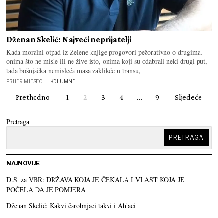
Dženan Skelić: Najveći neprijatelji
Kada moralni otpad iz Zelene knjige progovori pežorativno o drugima,
onima što ne misle ili ne žive isto, onima koji su odabrali neki drugi put,
tada bošnjačka nemisleća masa zaklikće u transu,
PRIJE 9 MJESECI
KOLUMNE
Prethodno
1
2
3
4
…
9
Sljedeće
Pretraga
PRETRAGA
NAJNOVIJE
D.S. za VBR: DRŽAVA KOJA JE ČEKALA I VLAST KOJA JE
POČELA DA JE POMJERA
Dženan Skelić: Kakvi čarobnjaci takvi i Ahlaci