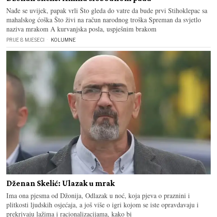
Nađe se uvijek, papak vrli Što gleda do vatre da bude prvi Stihoklepac sa
mahalskog ćoška Što živi na račun narodnog troška Spreman da svjetlo
naziva mrakom A kurvanjska posla, uspješnim brakom
PRIJE 8 MJESECI
KOLUMNE
Dženan Skelić: Ulazak u mrak
Ima ona pjesma od Džonija, Odlazak u noć, koja pjeva o praznini i
plitkosti ljudskih osjećaja, a još više o igri kojom se iste opravdavaju i
prekrivaju lažima i racionalizacijama, kako bi