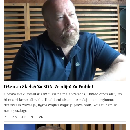
Dženan Skelić: Za SDA! Za Aliju! Za Fodila!
Gotovo svaki totalitarizam ulazi na mala vratanca, “uniđe otpozadi”, što
bi mudri koronaši rekli. Totalitarni sistemi se rađaju na marginama
društvenih zbivanja, ugrožavajući najprije prava onih, koji su nam iz
nekog razloga
PRIJE 8 MJESECI
KOLUMNE