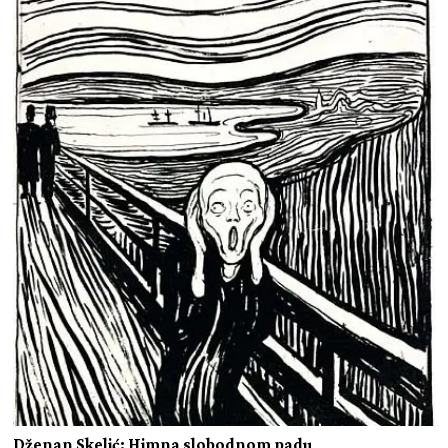
Dženan Skelić: Himna slobodnom padu