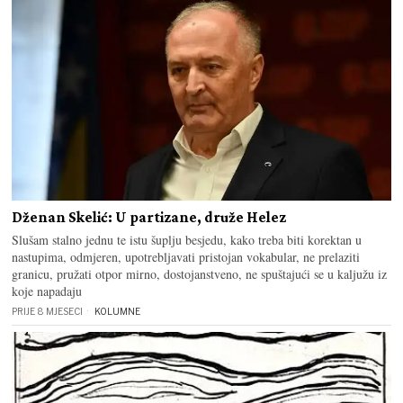
Dženan Skelić: U partizane, druže Helez
Slušam stalno jednu te istu šuplju besjedu, kako treba biti korektan u
nastupima, odmjeren, upotrebljavati pristojan vokabular, ne prelaziti
granicu, pružati otpor mirno, dostojanstveno, ne spuštajući se u kaljužu iz
koje napadaju
PRIJE 8 MJESECI
KOLUMNE